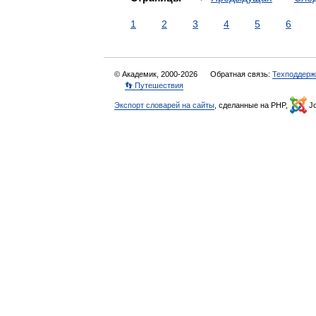
1
2
3
4
5
6
© Академик, 2000-2026
Обратная связь:
Техподдерж
👣 Путешествия
Экспорт словарей на сайты
, сделанные на PHP,
Jo