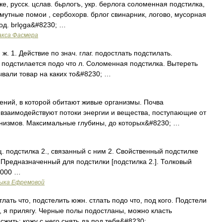
е, русск. цслав. бьрлогъ, укр. берлога соломенная подстилка,
, мутные помои , сербохорв. брлог свинарник, логово, мусорная
род. brlǫga&#8230; …
акса Фасмера
, ж. 1. Действие по знач. глаг. подостлать подстилать.
о, подстилается подо что л. Соломенная подстилка. Вытереть
дывали товар на каких то&#8230; …
ний, в которой обитают живые организмы. Почва
й взаимодействуют потоки энергии и вещества, поступающие от
анизмов. Максимальные глубины, до которых&#8230; …
щ. подстилка 2., связанный с ним 2. Свойственный подстилке
. Предназначенный для подстилки [подстилка 2.]. Толковый
2000 …
зыка Ефремовой
ть что, подстелить южн. стлать подо что, под кого. Подстели
, я прилягу. Черные полы подостланы, можно класть
сжить: кожу с него снять да под тебя&#8230; …