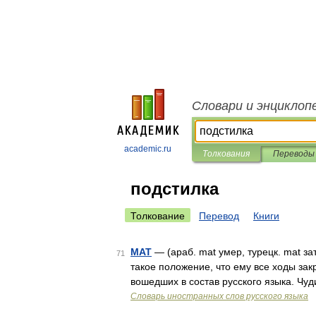
Словари и энциклоп
academic.ru
Толкования
Переводы
подстилка
Толкование
Перевод
Книги
МАТ
— (араб. mat умер, турецк. mat за
71
такое положение, что ему все ходы зак
вошедших в состав русского языка. Чу
Словарь иностранных слов русского языка