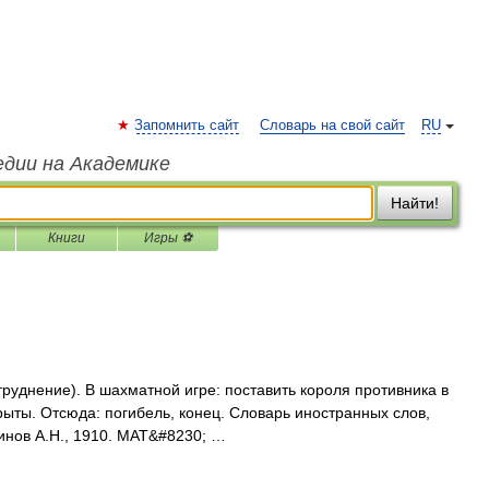
Запомнить сайт
Словарь на свой сайт
RU
едии на Академике
Найти!
Книги
Игры ⚽
труднение). В шахматной игре: поставить короля противника в
рыты. Отсюда: погибель, конец. Словарь иностранных слов,
динов А.Н., 1910. МАТ&#8230; …