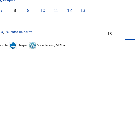
7
8
9
10
11
12
13
ка
,
Реклама на сайте
18+
omla,
Drupal,
WordPress, MODx.