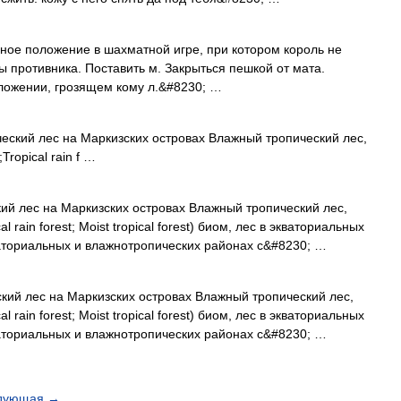
ышное положение в шахматной игре, при котором король не
 противника. Поставить м. Закрыться пешкой от мата.
оложении, грозящем кому л.&#8230; …
ский лес на Маркизских островах Влажный тропический лес,
ropical rain f …
й лес на Маркизских островах Влажный тропический лес,
 rain forest; Moist tropical forest) биом, лес в экваториальных
аториальных и влажнотропических районах с&#8230; …
ий лес на Маркизских островах Влажный тропический лес,
 rain forest; Moist tropical forest) биом, лес в экваториальных
аториальных и влажнотропических районах с&#8230; …
дующая
→