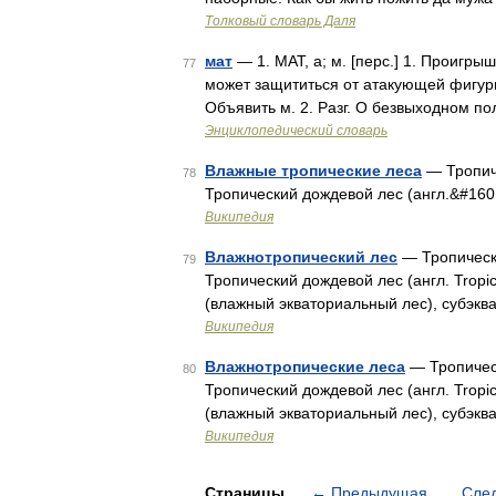
Толковый словарь Даля
мат
— 1. МАТ, а; м. [перс.] 1. Проигр
77
может защититься от атакующей фигуры
Объявить м. 2. Разг. О безвыходном п
Энциклопедический словарь
Влажные тропические леса
— Тропиче
78
Тропический дождевой лес (англ.&#160;T
Википедия
Влажнотропический лес
— Тропически
79
Тропический дождевой лес (англ. Tropical
(влажный экваториальный лес), субэкв
Википедия
Влажнотропические леса
— Тропическ
80
Тропический дождевой лес (англ. Tropical
(влажный экваториальный лес), субэкв
Википедия
Страницы
←
Предыдущая
Сле