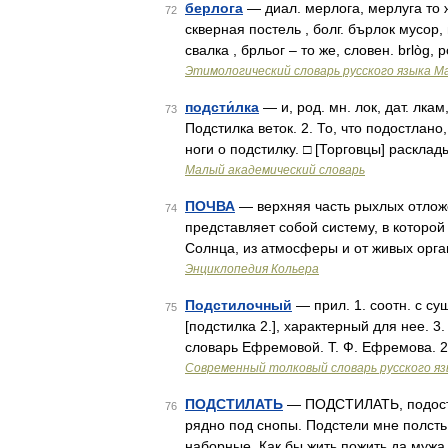
берлога
— диал. мерлога, мерлуга то ж
72
скверная постель , болг. бърлок мусор
свалка , брльог – то же, словен. brlòg, 
Этимологический словарь русского языка М
подсти́лка
— и, род. мн. лок, дат. лкам
73
Подстилка веток. 2. То, что подостлан
ноги о подстилку. □ [Торговцы] раскла
Малый академический словарь
ПОЧВА
— верхняя часть рыхлых отложе
74
представляет собой систему, в которо
Солнца, из атмосферы и от живых орг
Энциклопедия Кольера
Подстилочный
— прил. 1. соотн. с су
75
[подстилка 2.], характерный для нее. 3
словарь Ефремовой. Т. Ф. Ефремова. 
Современный толковый словарь русского я
ПОДСТИЛАТЬ
— ПОДСТИЛАТЬ, подостла
76
рядно под снопы. Подстели мне полсть
наборные. Как бы жить пожить да мужа 